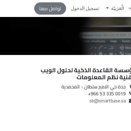
تواصل معنا
دة
الْعَرَبيّة
الفعاليات
الدورات
تسجيل الدخول
الوظائف
تواصل معنا
ah RoadShow
+
سسة القاعدة الذكية لحلول الويب
قنية نظم المعلومات
جدة حي الامير سلطان - المحمدية
+966 53 335 0019
sb@smartbase.sa