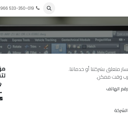
بار
الخدمات
قصص النجاح
احصل على استشاره مجانيه
المساع
966 533-350-019
مؤ
ار متعلق بشركتنا أو خدماتنا.
لت
رب وقت ممكن.
رقم الهاتف
الشركة