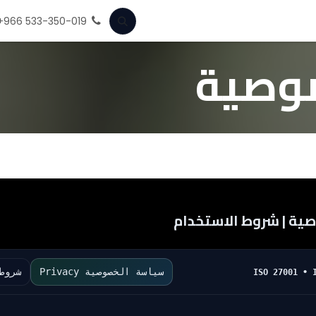
بار
الخدمات
قصص النجاح
احصل على استشاره مجانيه
المساع
+966 533-350-019
وصية
سياسة الخصوصية Privacy
شروط ا
ISO 27001 • 